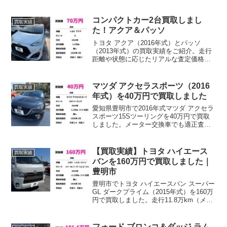
取ならHONNETEへ。無料査定受付中。
コンパクトカー2台買取しまし
買取実績
た！アクア＆パッソ
トヨタ アクア（2016年式）とパッソ
（2013年式）の買取実績をご紹介。走行
距離や状態に応じたリアルな査定価格を
公開中。愛知県での中古車買取はお任せ
ください。
マツダ アクセラスポーツ（2016
買取実績
年式）を40万円で買取しました
愛知県豊明市で2016年式マツダ アクセラ
スポーツ15Sツーリングを40万円で買取
しました。メーター交換車でも適正査
定。豊明市周辺で車買取ならHONNETE
へ。
【買取実績】トヨタ ハイエース
買取実績
バンを160万円で買取しました｜
豊明市
豊明市でトヨタ ハイエースバン スーパー
GL ダークプライム（2015年式）を160万
円で買取しました。走行11.8万km（メー
ター交換）、事故歴なし。ハイエースの
高価買取はHONNETEにお任せくださ
い。
フォード ブロンコ＆ダッジ ラム