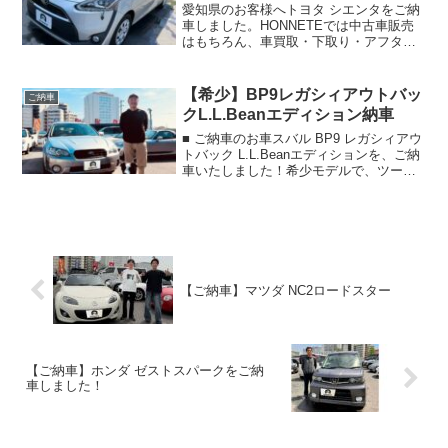
愛知県のお客様へトヨタ シエンタをご納
車しました。HONNETEでは中古車販売
はもちろん、車買取・下取り・アフター
サポートまで丁寧に対応しております。
【希少】BP9レガシィアウトバッ
ご納車
クL.L.Beanエディション納車
■ ご納車のお車スバル BP9 レガシィアウ
トバック L.L.Beanエディションを、ご納
車いたしました！希少モデルで、ツート
ンカラー・専用本革シートなど内装も高
級感があり、年式を感じさせない魅力的
な一台です。内装・外装ともに状態が良
い車両...
【ご納車】マツダ NC2ロードスター
【ご納車】ホンダ ゼストスパークをご納
車しました！