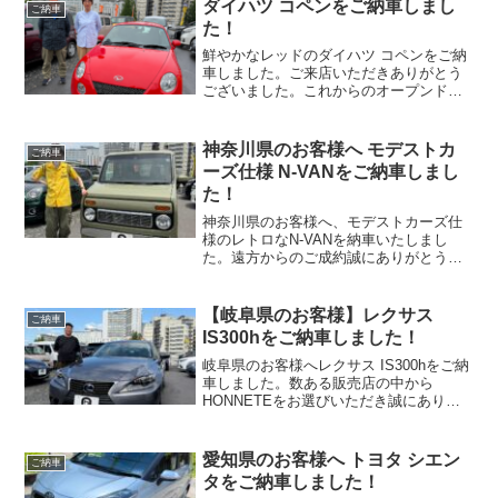
ダイハツ コペンをご納車しまし
ご納車
た！
鮮やかなレッドのダイハツ コペンをご納
車しました。ご来店いただきありがとう
ございました。これからのオープンドラ
イブをぜひお楽しみください。
HONNETEでは全国販売・買取・下取り
もお任せいただけます。
神奈川県のお客様へ モデストカ
ご納車
ーズ仕様 N-VANをご納車しまし
た！
神奈川県のお客様へ、モデストカーズ仕
様のレトロなN-VANを納車いたしまし
た。遠方からのご成約誠にありがとうご
ざいました。カスタムカーの販売・全国
納車もHONNETEにお任せください。
【岐阜県のお客様】レクサス
ご納車
IS300hをご納車しました！
岐阜県のお客様へレクサス IS300hをご納
車しました。数ある販売店の中から
HONNETEをお選びいただき誠にありが
とうございます。安心してお乗りいただ
けるよう今後もしっかりサポートいたし
ます。
愛知県のお客様へ トヨタ シエン
ご納車
タをご納車しました！